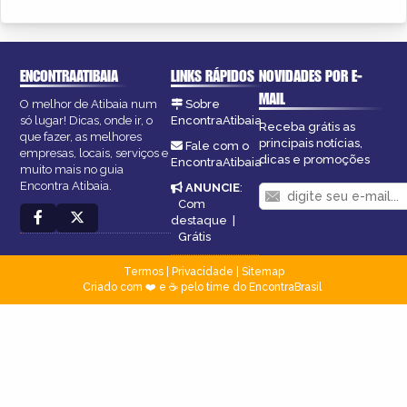
ENCONTRAATIBAIA
LINKS RÁPIDOS
NOVIDADES POR E-
MAIL
O melhor de Atibaia num
Sobre
só lugar! Dicas, onde ir, o
EncontraAtibaia
Receba grátis as
que fazer, as melhores
principais notícias,
Fale com o
empresas, locais, serviços e
dicas e promoções
EncontraAtibaia
muito mais no guia
Encontra Atibaia.
ANUNCIE
:
Com
destaque
|
Grátis
Termos
|
Privacidade
|
Sitemap
Criado com ❤️ e ☕ pelo time do EncontraBrasil