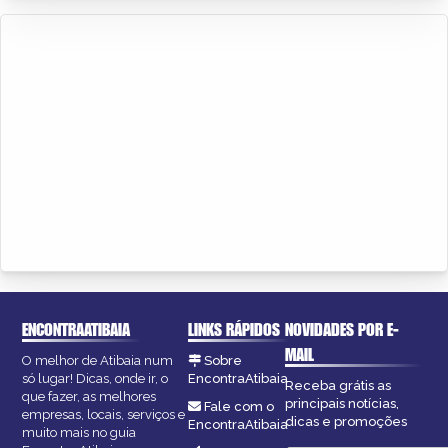
ENCONTRAATIBAIA
LINKS RÁPIDOS
NOVIDADES POR E-
MAIL
O melhor de Atibaia num
Sobre
só lugar! Dicas, onde ir, o
EncontraAtibaia
Receba grátis as
que fazer, as melhores
principais notícias,
Fale com o
empresas, locais, serviços e
dicas e promoções
EncontraAtibaia
muito mais no guia