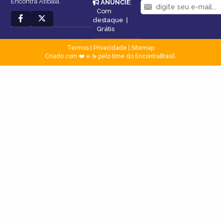
Encontra Atibaia.
ANUNCIE
:
Com
destaque
|
Grátis
Termos
|
Privacidade
|
Sitemap
Criado com ❤️ e ☕ pelo time do EncontraBrasil