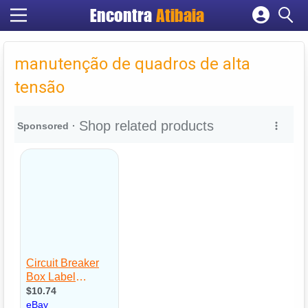
Encontra
Atibaia
Cadastrar empresa
Fazer login
manutenção de quadros de alta
Criar conta
tensão