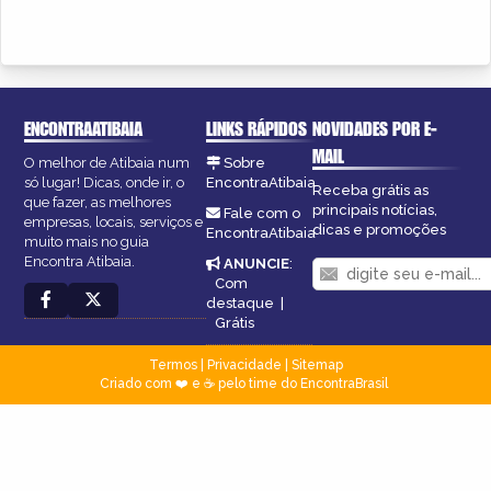
ENCONTRAATIBAIA
LINKS RÁPIDOS
NOVIDADES POR E-
MAIL
O melhor de Atibaia num
Sobre
só lugar! Dicas, onde ir, o
EncontraAtibaia
Receba grátis as
que fazer, as melhores
principais notícias,
Fale com o
empresas, locais, serviços e
dicas e promoções
EncontraAtibaia
muito mais no guia
Encontra Atibaia.
ANUNCIE
:
Com
destaque
|
Grátis
Termos
|
Privacidade
|
Sitemap
Criado com ❤️ e ☕ pelo time do EncontraBrasil