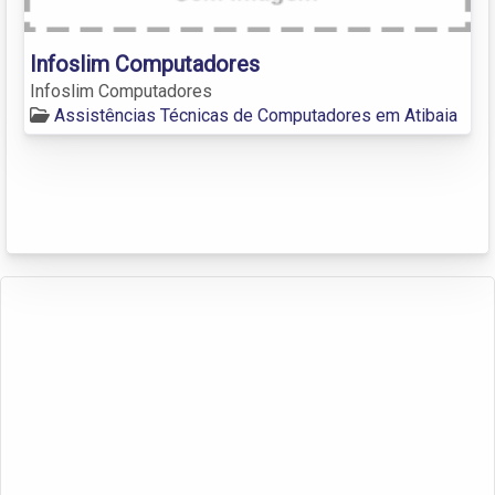
Infoslim Computadores
Infoslim Computadores
Assistências Técnicas de Computadores em Atibaia