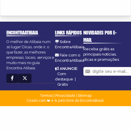
ENCONTRAATIBAIA
LINKS RÁPIDOS
NOVIDADES POR E-
MAIL
O melhor de Atibaia num
Sobre
só lugar! Dicas, onde ir, o
EncontraAtibaia
Receba grátis as
que fazer, as melhores
principais notícias,
Fale com o
empresas, locais, serviços e
dicas e promoções
EncontraAtibaia
muito mais no guia
Encontra Atibaia.
ANUNCIE
:
Com
destaque
|
Grátis
Termos
|
Privacidade
|
Sitemap
Criado com ❤️ e ☕ pelo time do EncontraBrasil