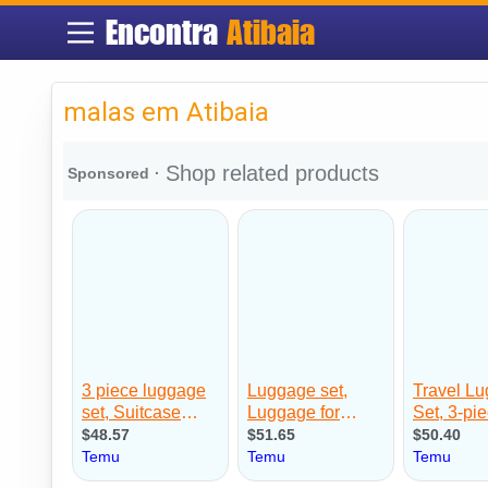
Encontra
Atibaia
malas em Atibaia