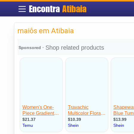
Encontra
Atibaia
maiôs em Atibaia