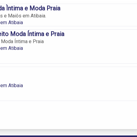
a Ìntima e Moda Praia
s e Maiôs em Atibaia.
em Atibaia
ito Moda Íntima e Praia
 Moda Íntima e Praia
em Atibaia
em Atibaia