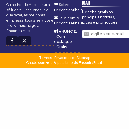
MAIL
O melhor de Atibaia num
Sobre
só lugar! Dicas, onde ir, o
EncontraAtibaia
Receba grátis as
que fazer, as melhores
principais notícias,
Fale com o
empresas, locais, serviços e
dicas e promoções
EncontraAtibaia
muito mais no guia
Encontra Atibaia.
ANUNCIE
:
Com
destaque
|
Grátis
Termos
|
Privacidade
|
Sitemap
Criado com ❤️ e ☕ pelo time do EncontraBrasil