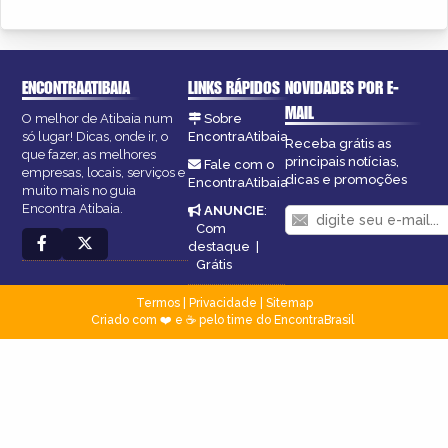
ENCONTRAATIBAIA
LINKS RÁPIDOS
NOVIDADES POR E-
MAIL
O melhor de Atibaia num
Sobre
só lugar! Dicas, onde ir, o
EncontraAtibaia
Receba grátis as
que fazer, as melhores
principais notícias,
Fale com o
empresas, locais, serviços e
dicas e promoções
EncontraAtibaia
muito mais no guia
Encontra Atibaia.
ANUNCIE
:
Com
destaque
|
Grátis
Termos
|
Privacidade
|
Sitemap
Criado com ❤️ e ☕ pelo time do EncontraBrasil