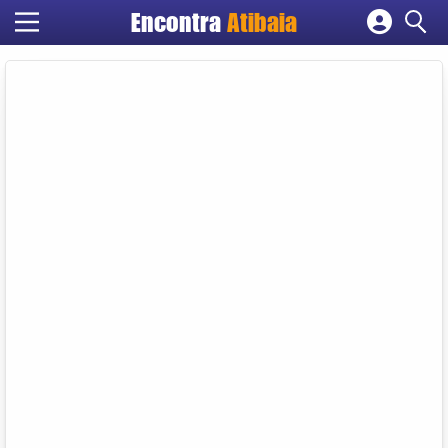
Encontra
Atibaia
Cadastrar empresa
Fazer login
Criar conta