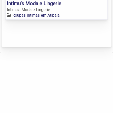
Intimu’s Moda e Lingerie
Intimu's Moda e Lingerie
Roupas Íntimas em Atibaia