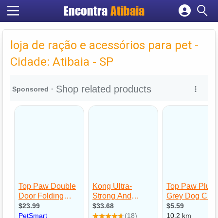
Encontra
Atibaia
Cadastrar empresa
Fazer login
loja de ração e acessórios para pet -
Criar conta
Cidade: Atibaia - SP