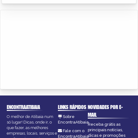
ENCONTRAATIBAIA
LINKS RÁPIDOS
NOVIDADES POR E-
MAIL
O melhor de Atibaia num
Sobre
só lugar! Dicas, onde ir, o
EncontraAtibaia
Receba grátis as
que fazer, as melhores
principais notícias,
Fale com o
empresas, locais, serviços e
dicas e promoções
EncontraAtibaia