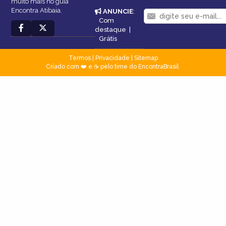
muito mais no guia
Encontra Atibaia.
ANUNCIE
:
Com
destaque
|
Grátis
Termos
|
Privacidade
|
Sitemap
Criado com ❤️ e ☕ pelo time do EncontraBrasil