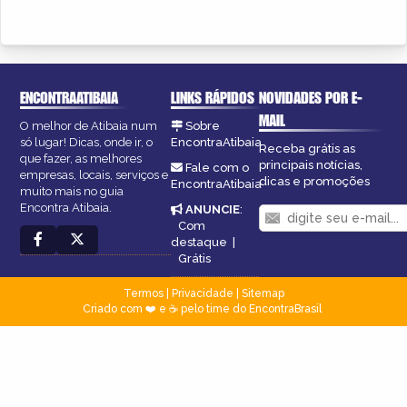
ENCONTRAATIBAIA
LINKS RÁPIDOS
NOVIDADES POR E-
MAIL
O melhor de Atibaia num
Sobre
só lugar! Dicas, onde ir, o
EncontraAtibaia
Receba grátis as
que fazer, as melhores
principais notícias,
Fale com o
empresas, locais, serviços e
dicas e promoções
EncontraAtibaia
muito mais no guia
Encontra Atibaia.
ANUNCIE
:
Com
destaque
|
Grátis
Termos
|
Privacidade
|
Sitemap
Criado com ❤️ e ☕ pelo time do EncontraBrasil