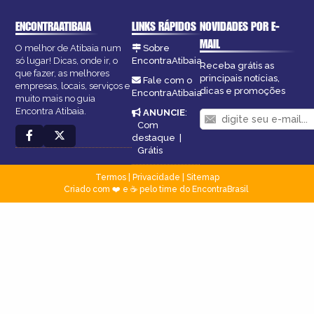
ENCONTRAATIBAIA
LINKS RÁPIDOS
NOVIDADES POR E-
MAIL
O melhor de Atibaia num
Sobre
só lugar! Dicas, onde ir, o
EncontraAtibaia
Receba grátis as
que fazer, as melhores
principais notícias,
Fale com o
empresas, locais, serviços e
dicas e promoções
EncontraAtibaia
muito mais no guia
Encontra Atibaia.
ANUNCIE
:
Com
destaque
|
Grátis
Termos
|
Privacidade
|
Sitemap
Criado com ❤️ e ☕ pelo time do EncontraBrasil