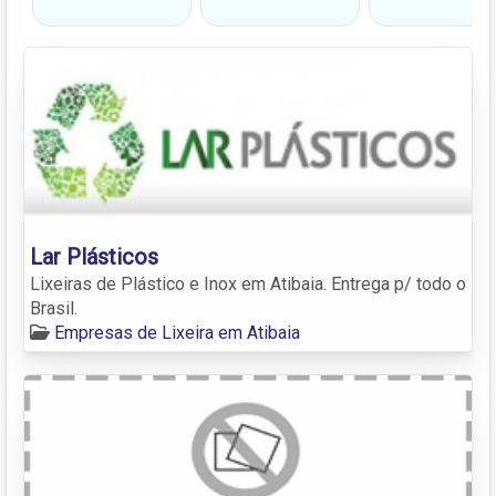
Lar Plásticos
Lixeiras de Plástico e Inox em Atibaia. Entrega p/ todo o
Brasil.
Empresas de Lixeira em Atibaia