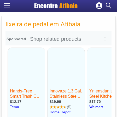
Encontra
Atibaia
Cadastrar empresa
Fazer login
lixeira de pedal em Atibaia
Criar conta