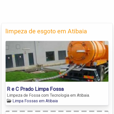
limpeza de esgoto em Atibaia
R e C Prado Limpa Fossa
Limpeza de Fossa com Tecnologia em Atibaia.
Limpa Fossas em Atibaia