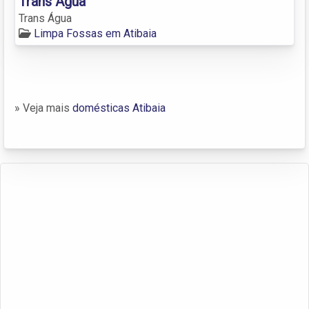
Trans Água
Trans Água
Limpa Fossas em Atibaia
» Veja mais
domésticas Atibaia