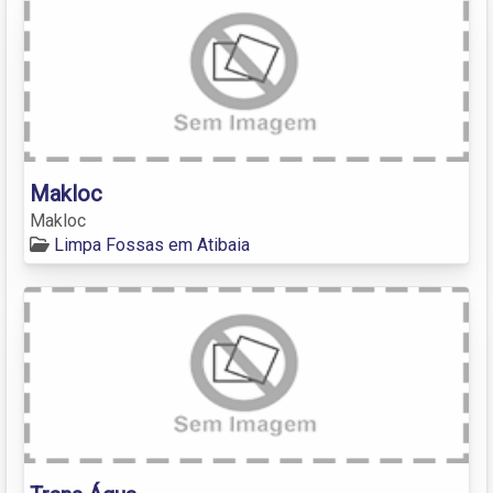
Makloc
Makloc
Limpa Fossas em Atibaia