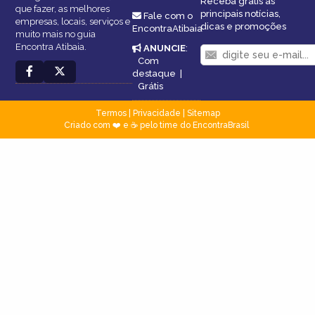
Receba grátis as
que fazer, as melhores
principais notícias,
Fale com o
empresas, locais, serviços e
dicas e promoções
EncontraAtibaia
muito mais no guia
Encontra Atibaia.
ANUNCIE
:
Com
destaque
|
Grátis
Termos
|
Privacidade
|
Sitemap
Criado com ❤️ e ☕ pelo time do EncontraBrasil