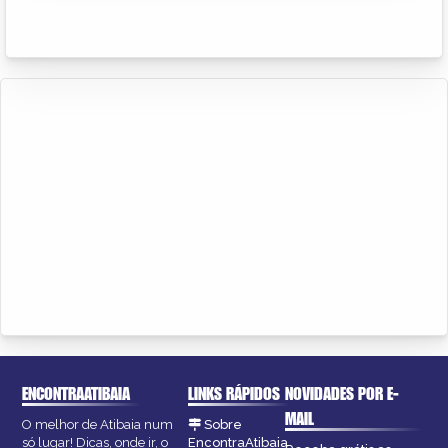
ENCONTRAATIBAIA
LINKS RÁPIDOS
NOVIDADES POR E-
MAIL
O melhor de Atibaia num
Sobre
só lugar! Dicas, onde ir, o
EncontraAtibaia