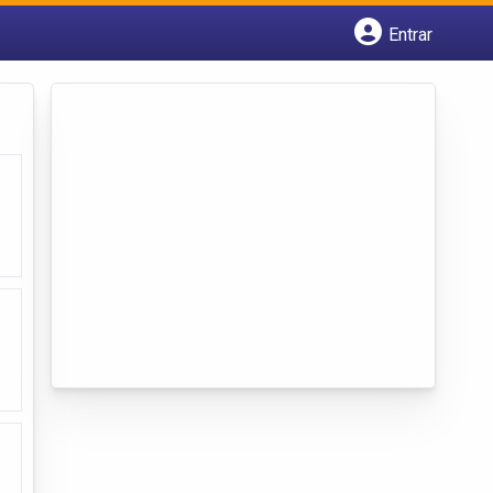
Entrar
Cadastrar empresa
Fazer login
Criar conta