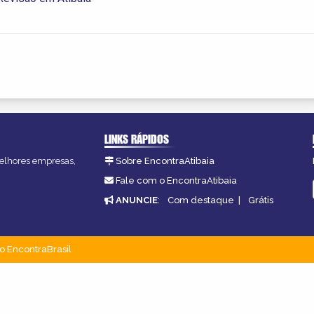
LINKS RÁPIDOS
 melhores empresas,
Sobre EncontraAtibaia
Fale com o EncontraAtibaia
ANUNCIE
:
Com destaque
|
Grátis
o EncontraBrasil