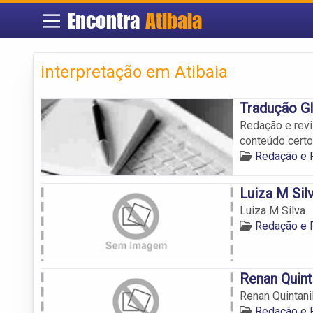
Encontra
Atibaia
interpretação em Atibaia
Tradução Gl
Redação e revi
conteúdo certo
Redação e 
Luiza M Sil
Luiza M Silva
Redação e 
Renan Quint
Renan Quintanil
Redação e 