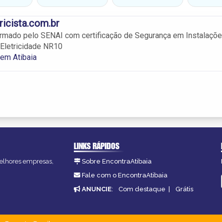
icista.com.br
ormado pelo SENAI com certificação de Segurança em Instalaçõ
Eletricidade NR10
 em Atibaia
LINKS RÁPIDOS
 melhores empresas,
Sobre EncontraAtibaia
Fale com o EncontraAtibaia
ANUNCIE
:
Com destaque
|
Grátis