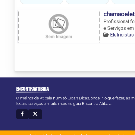
chamaoeletr
Profissional f
e Serviços em 
Eletricistas
ENCONTRAATIBAIA
O melhor de Atibaia num só lugar! Dicas, onde ir, o que fazer, as
locais, serviços e muito mais no guia Encontra Atibaia.