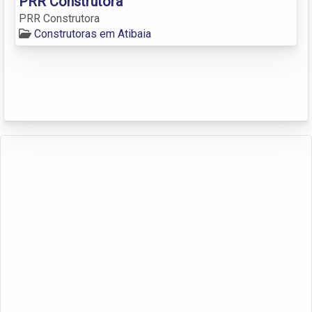
PRR Construtora
PRR Construtora
Construtoras em Atibaia