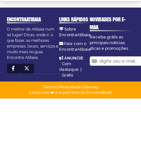
ENCONTRAATIBAIA
LINKS RÁPIDOS
NOVIDADES POR E-
MAIL
O melhor de Atibaia num
Sobre
só lugar! Dicas, onde ir, o
EncontraAtibaia
Receba grátis as
que fazer, as melhores
principais notícias,
Fale com o
empresas, locais, serviços e
dicas e promoções
EncontraAtibaia
muito mais no guia
Encontra Atibaia.
ANUNCIE
:
Com
destaque
|
Grátis
Termos
|
Privacidade
|
Sitemap
Criado com ❤️ e ☕ pelo time do EncontraBrasil