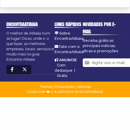
ENCONTRAATIBAIA
LINKS RÁPIDOS
NOVIDADES POR E-
MAIL
O melhor de Atibaia num
Sobre
só lugar! Dicas, onde ir, o
EncontraAtibaia
Receba grátis as
que fazer, as melhores
principais notícias,
Fale com o
empresas, locais, serviços e
dicas e promoções
EncontraAtibaia
muito mais no guia
Encontra Atibaia.
ANUNCIE
:
Com
destaque
|
Grátis
Termos
|
Privacidade
|
Sitemap
Criado com ❤️ e ☕ pelo time do EncontraBrasil