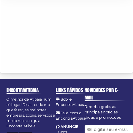
ENCONTRAATIBAIA
LINKS RÁPIDOS
NOVIDADES POR E-
MAIL
O melhor de Atibaia num
Sobre
só lugar! Dicas, onde ir, o
EncontraAtibaia
Receba grátis as
que fazer, as melhores
principais notícias,
Fale com o
empresas, locais, serviços e
dicas e promoções
EncontraAtibaia
muito mais no guia
Encontra Atibaia.
ANUNCIE
:
Com