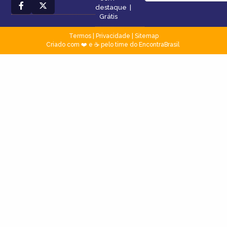
destaque
|
Grátis
Termos
|
Privacidade
|
Sitemap
Criado com ❤️ e ☕ pelo time do EncontraBrasil