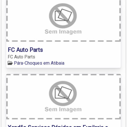
FC Auto Parts
FC Auto Parts
Pára-Choques em Atibaia