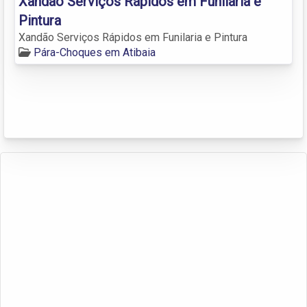
Xandão Serviços Rápidos em Funilaria e
Pintura
Xandão Serviços Rápidos em Funilaria e Pintura
Pára-Choques em Atibaia