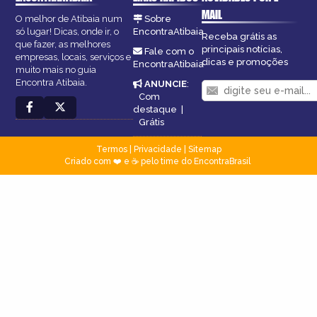
MAIL
O melhor de Atibaia num
Sobre
só lugar! Dicas, onde ir, o
EncontraAtibaia
Receba grátis as
que fazer, as melhores
principais notícias,
Fale com o
empresas, locais, serviços e
dicas e promoções
EncontraAtibaia
muito mais no guia
Encontra Atibaia.
ANUNCIE
:
Com
destaque
|
Grátis
Termos
|
Privacidade
|
Sitemap
Criado com ❤️ e ☕ pelo time do EncontraBrasil