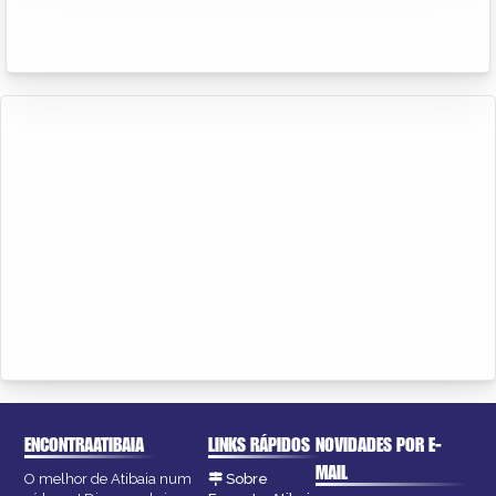
ENCONTRAATIBAIA
LINKS RÁPIDOS
NOVIDADES POR E-
MAIL
O melhor de Atibaia num
Sobre