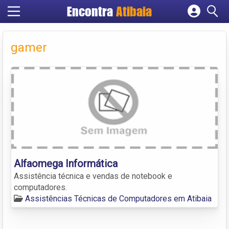
Encontra
Atibaia
Cadastrar empresa
Fazer login
gamer
Criar conta
Alfaomega Informática
Assistência técnica e vendas de notebook e
computadores.
Assistências Técnicas de Computadores em Atibaia