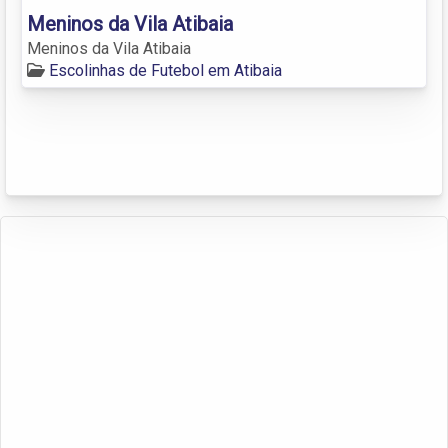
Meninos da Vila Atibaia
Meninos da Vila Atibaia
Escolinhas de Futebol em Atibaia