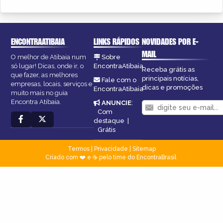
ENCONTRAATIBAIA
LINKS RÁPIDOS
NOVIDADES POR E-
MAIL
O melhor de Atibaia num
Sobre
só lugar! Dicas, onde ir, o
EncontraAtibaia
Receba grátis as
que fazer, as melhores
principais notícias,
Fale com o
empresas, locais, serviços e
dicas e promoções
EncontraAtibaia
muito mais no guia
Encontra Atibaia.
ANUNCIE
:
Com
destaque
|
Grátis
Termos
|
Privacidade
|
Sitemap
Criado com ❤️ e ☕ pelo time do EncontraBrasil