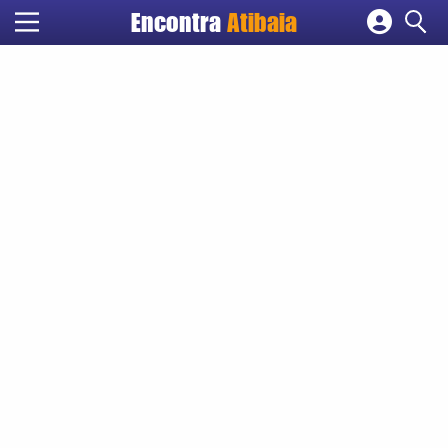
Encontra
Atibaia
Cadastrar empresa
Fazer login
Criar conta