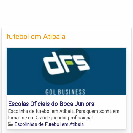
futebol em Atibaia
Escolas Oficiais do Boca Juniors
Escolinha de futebol em Atibaia, Para quem sonha em
tornar-se um Grande jogador profissional.
Escolinhas de Futebol em Atibaia