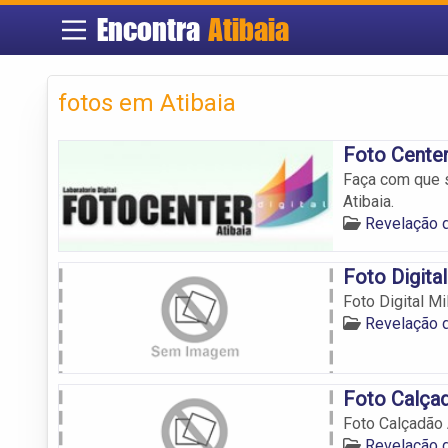
Encontra
Atibaia
fotos em Atibaia
Foto Center
Faça com que 
Atibaia.
Revelação d
Foto Digita
Foto Digital Mi
Revelação d
Foto Calçad
Foto Calçadão 
Revelação d