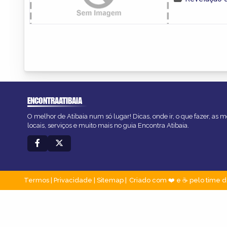
ENCONTRAATIBAIA
O melhor de Atibaia num só lugar! Dicas, onde ir, o que fazer, as
locais, serviços e muito mais no guia Encontra Atibaia.
Termos
|
Privacidade
|
Sitemap
Criado com ❤️ e ☕ pelo time d