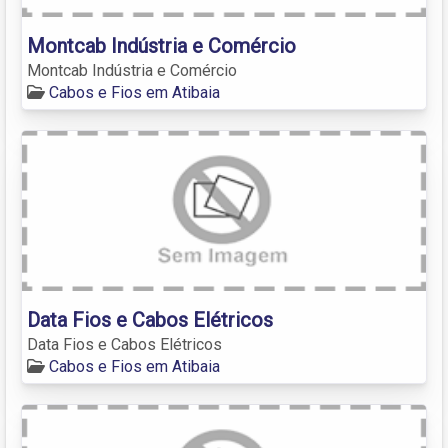
Montcab Indústria e Comércio
Montcab Indústria e Comércio
Cabos e Fios em Atibaia
Data Fios e Cabos Elétricos
Data Fios e Cabos Elétricos
Cabos e Fios em Atibaia