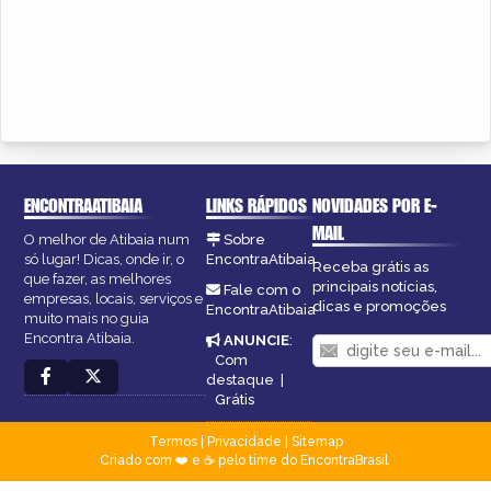
ENCONTRAATIBAIA
LINKS RÁPIDOS
NOVIDADES POR E-
MAIL
O melhor de Atibaia num
Sobre
só lugar! Dicas, onde ir, o
EncontraAtibaia
Receba grátis as
que fazer, as melhores
principais notícias,
Fale com o
empresas, locais, serviços e
dicas e promoções
EncontraAtibaia
muito mais no guia
Encontra Atibaia.
ANUNCIE
:
Com
destaque
|
Grátis
Termos
|
Privacidade
|
Sitemap
Criado com ❤️ e ☕ pelo time do EncontraBrasil