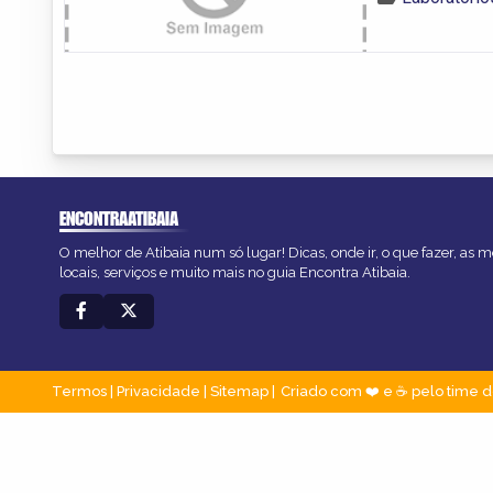
ENCONTRAATIBAIA
O melhor de Atibaia num só lugar! Dicas, onde ir, o que fazer, as
locais, serviços e muito mais no guia Encontra Atibaia.
Termos
|
Privacidade
|
Sitemap
Criado com ❤️ e ☕ pelo time d