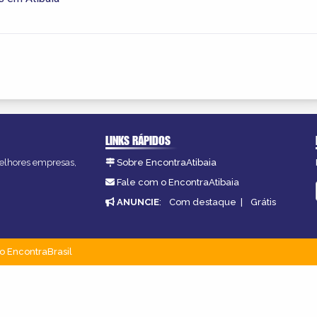
LINKS RÁPIDOS
 melhores empresas,
Sobre EncontraAtibaia
Fale com o EncontraAtibaia
ANUNCIE
:
Com destaque
|
Grátis
o EncontraBrasil