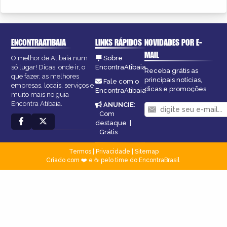
ENCONTRAATIBAIA
LINKS RÁPIDOS
NOVIDADES POR E-
MAIL
O melhor de Atibaia num
Sobre
só lugar! Dicas, onde ir, o
EncontraAtibaia
Receba grátis as
que fazer, as melhores
principais notícias,
Fale com o
empresas, locais, serviços e
dicas e promoções
EncontraAtibaia
muito mais no guia
Encontra Atibaia.
ANUNCIE
:
Com
destaque
|
Grátis
Termos
|
Privacidade
|
Sitemap
Criado com ❤️ e ☕ pelo time do EncontraBrasil