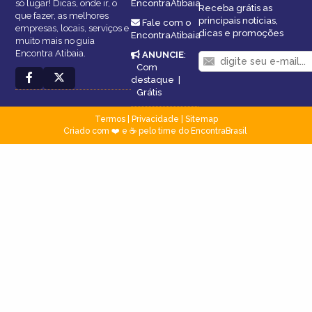
só lugar! Dicas, onde ir, o
EncontraAtibaia
Receba grátis as
que fazer, as melhores
principais notícias,
Fale com o
empresas, locais, serviços e
dicas e promoções
EncontraAtibaia
muito mais no guia
Encontra Atibaia.
ANUNCIE
:
Com
destaque
|
Grátis
Termos
|
Privacidade
|
Sitemap
Criado com ❤️ e ☕ pelo time do EncontraBrasil