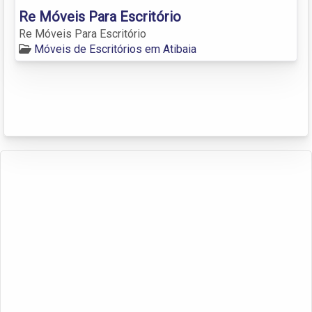
Re Móveis Para Escritório
Re Móveis Para Escritório
Móveis de Escritórios em Atibaia