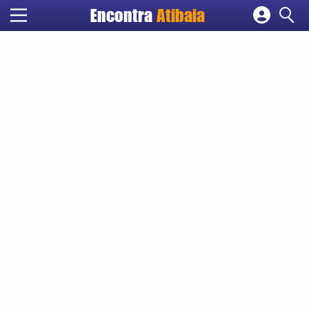
Encontra
Atibaia
Cadastrar empresa
Fazer login
Criar conta