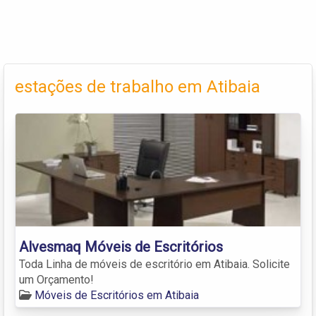
estações de trabalho em Atibaia
Alvesmaq Móveis de Escritórios
Toda Linha de móveis de escritório em Atibaia. Solicite
um Orçamento!
Móveis de Escritórios em Atibaia