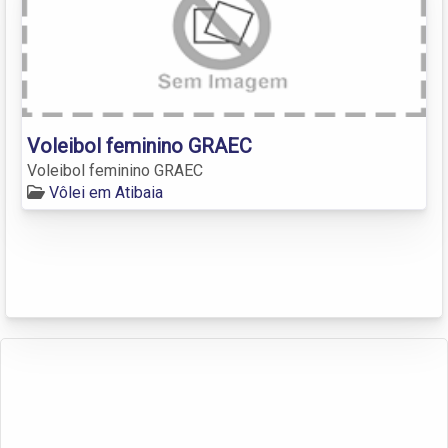
Voleibol feminino GRAEC
Voleibol feminino GRAEC
Vôlei em Atibaia