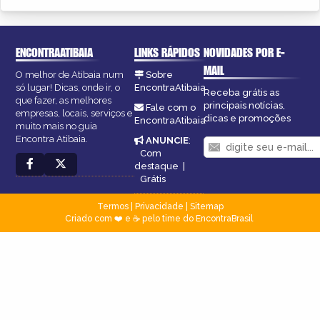
ENCONTRAATIBAIA
LINKS RÁPIDOS
NOVIDADES POR E-
MAIL
O melhor de Atibaia num
Sobre
só lugar! Dicas, onde ir, o
EncontraAtibaia
Receba grátis as
que fazer, as melhores
principais notícias,
Fale com o
empresas, locais, serviços e
dicas e promoções
EncontraAtibaia
muito mais no guia
Encontra Atibaia.
ANUNCIE
:
Com
destaque
|
Grátis
Termos
|
Privacidade
|
Sitemap
Criado com ❤️ e ☕ pelo time do EncontraBrasil