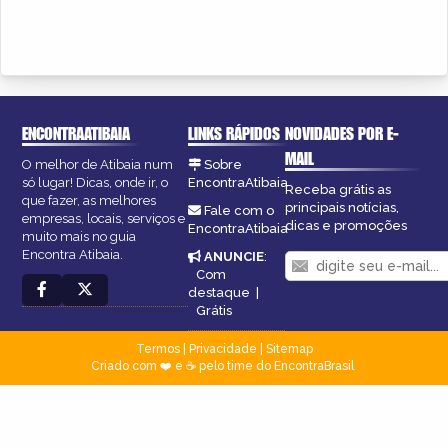
ENCONTRAATIBAIA
LINKS RÁPIDOS
NOVIDADES POR E-
MAIL
O melhor de Atibaia num
Sobre
só lugar! Dicas, onde ir, o
EncontraAtibaia
Receba grátis as
que fazer, as melhores
principais notícias,
Fale com o
empresas, locais, serviços e
dicas e promoções
EncontraAtibaia
muito mais no guia
Encontra Atibaia.
ANUNCIE
:
Com
destaque
|
Grátis
Termos
|
Privacidade
|
Sitemap
Criado com ❤️ e ☕ pelo time do EncontraBrasil