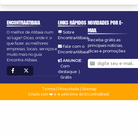
ENCONTRAATIBAIA
LINKS RÁPIDOS
NOVIDADES POR E-
MAIL
O melhor de Atibaia num
Sobre
só lugar! Dicas, onde ir, o
EncontraAtibaia
Receba grátis as
que fazer, as melhores
principais notícias,
Fale com o
empresas, locais, serviços e
dicas e promoções
EncontraAtibaia
muito mais no guia
Encontra Atibaia.
ANUNCIE
:
Com
destaque
|
Grátis
Termos
|
Privacidade
|
Sitemap
Criado com ❤️ e ☕ pelo time do EncontraBrasil