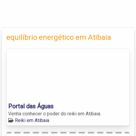
equilíbrio energético em Atibaia
Portal das Águas
Venha conhecer o poder do reiki em Atibaia.
Reiki em Atibaia