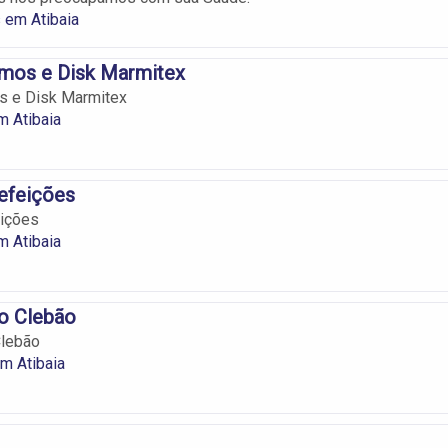
 em Atibaia
imos e Disk Marmitex
s e Disk Marmitex
m Atibaia
efeições
ições
m Atibaia
o Clebão
Clebão
m Atibaia