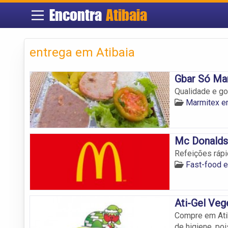
Encontra
Atibaia
entrega em Atibaia
Gbar Só Mar
Qualidade e go
Marmitex e
Mc Donalds
Refeições rápi
Fast-food e
Ati-Gel Veg
Compre em Atib
de higiene, p