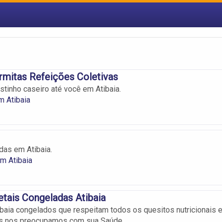
mitas Refeições Coletivas
stinho caseiro até você em Atibaia.
m Atibaia
das em Atibaia.
m Atibaia
etais Congeladas Atibaia
aia congelados que respeitam todos os quesitos nutricionais 
ois nos preocupamos com sua Saúde.