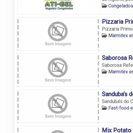
Congelados
Pizzaria Pr
Pizzaria Primo
Marmitex e
Saborosa R
Saborosa Refe
Marmitex e
Sanduba’s d
Sanduba's do 
Fast-food e
Mix Potato