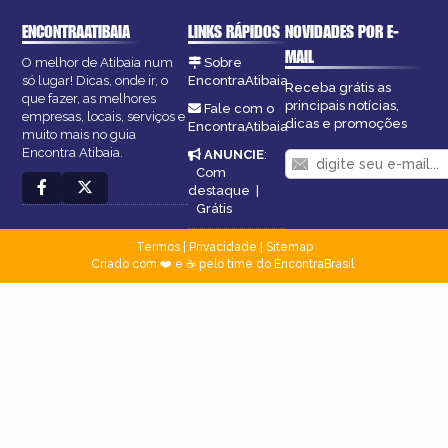
ENCONTRAATIBAIA
LINKS RÁPIDOS
NOVIDADES POR E-
MAIL
O melhor de Atibaia num
Sobre
só lugar! Dicas, onde ir, o
EncontraAtibaia
Receba grátis as
que fazer, as melhores
principais notícias,
Fale com o
empresas, locais, serviços e
dicas e promoções
EncontraAtibaia
muito mais no guia
Encontra Atibaia.
ANUNCIE
:
Com
destaque
|
Grátis
Termos
|
Privacidade
|
Sitemap
Criado com ❤️ e ☕ pelo time do EncontraBrasil