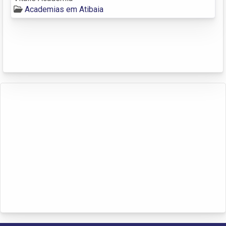
Academias em Atibaia