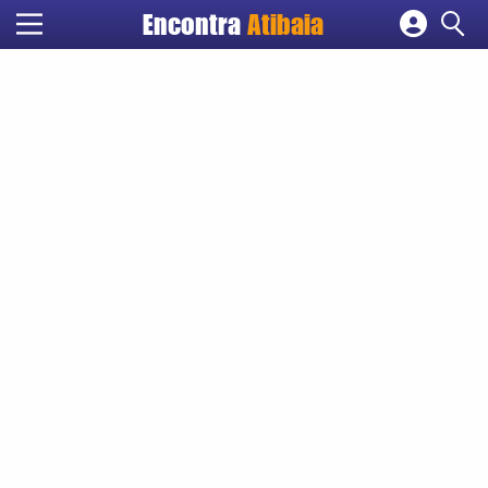
Encontra
Atibaia
Cadastrar empresa
Fazer login
Criar conta