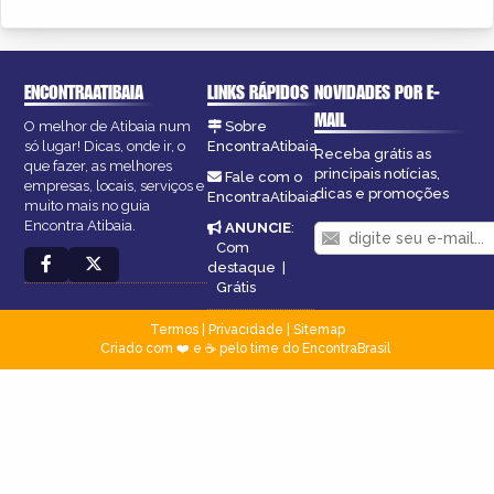
ENCONTRAATIBAIA
LINKS RÁPIDOS
NOVIDADES POR E-
MAIL
O melhor de Atibaia num
Sobre
só lugar! Dicas, onde ir, o
EncontraAtibaia
Receba grátis as
que fazer, as melhores
principais notícias,
Fale com o
empresas, locais, serviços e
dicas e promoções
EncontraAtibaia
muito mais no guia
Encontra Atibaia.
ANUNCIE
:
Com
destaque
|
Grátis
Termos
|
Privacidade
|
Sitemap
Criado com ❤️ e ☕ pelo time do EncontraBrasil