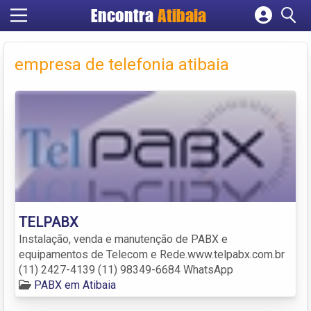
Encontra
Atibaia
Cadastrar empresa
Fazer login
empresa de telefonia atibaia
Criar conta
TELPABX
Instalação, venda e manutenção de PABX e
equipamentos de Telecom e Rede.www.telpabx.com.br
(11) 2427-4139 (11) 98349-6684 WhatsApp
PABX em Atibaia