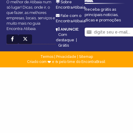
MAIL
O melhor de Atibaia num
Sobre
só lugar! Dicas, onde ir, o
EncontraAtibaia
Receba grátis as
que fazer, as melhores
principais notícias,
Fale com o
empresas, locais, serviços e
dicas e promoções
EncontraAtibaia
muito mais no guia
Encontra Atibaia.
ANUNCIE
:
Com
destaque
|
Grátis
Termos
|
Privacidade
|
Sitemap
Criado com ❤️ e ☕ pelo time do EncontraBrasil