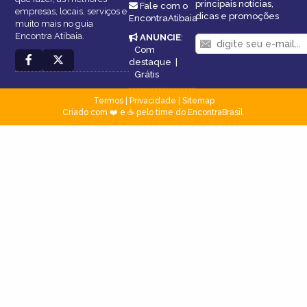
principais notícias,
Fale com o
empresas, locais, serviços e
dicas e promoções
EncontraAtibaia
muito mais no guia
Encontra Atibaia.
ANUNCIE
:
Com
destaque
|
Grátis
Termos
|
Privacidade
|
Sitemap
Criado com ❤️ e ☕ pelo time do EncontraBrasil