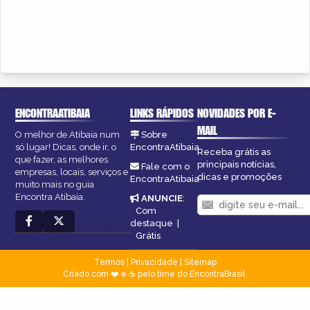
ENCONTRAATIBAIA
LINKS RÁPIDOS
NOVIDADES POR E-
MAIL
O melhor de Atibaia num
Sobre
só lugar! Dicas, onde ir, o
EncontraAtibaia
Receba grátis as
que fazer, as melhores
principais notícias,
Fale com o
empresas, locais, serviços e
dicas e promoções
EncontraAtibaia
muito mais no guia
Encontra Atibaia.
ANUNCIE
:
Com
destaque
|
Grátis
Termos
|
Privacidade
|
Sitemap
Criado com ❤️ e ☕ pelo time do EncontraBrasil