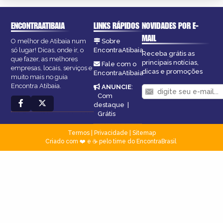
ENCONTRAATIBAIA
LINKS RÁPIDOS
NOVIDADES POR E-
MAIL
O melhor de Atibaia num
Sobre
só lugar! Dicas, onde ir, o
EncontraAtibaia
Receba grátis as
que fazer, as melhores
principais notícias,
Fale com o
empresas, locais, serviços e
dicas e promoções
EncontraAtibaia
muito mais no guia
Encontra Atibaia.
ANUNCIE
:
Com
destaque
|
Grátis
Termos
|
Privacidade
|
Sitemap
Criado com ❤️ e ☕ pelo time do EncontraBrasil