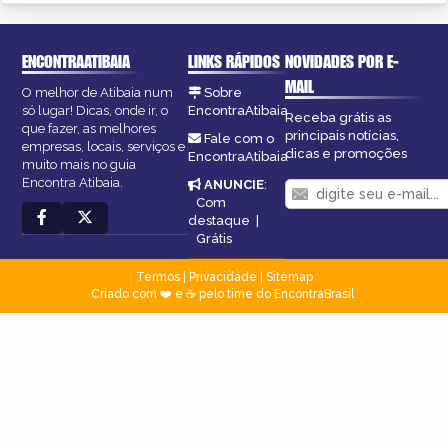
ENCONTRAATIBAIA
LINKS RÁPIDOS
NOVIDADES POR E-
MAIL
O melhor de Atibaia num
Sobre
só lugar! Dicas, onde ir, o
EncontraAtibaia
Receba grátis as
que fazer, as melhores
principais notícias,
Fale com o
empresas, locais, serviços e
dicas e promoções
EncontraAtibaia
muito mais no guia
Encontra Atibaia.
ANUNCIE
:
Com
destaque
|
Grátis
Termos
|
Privacidade
|
Sitemap
Criado com ❤️ e ☕ pelo time do EncontraBrasil