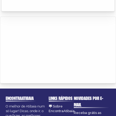
ENCONTRAATIBAIA
LINKS RÁPIDOS
NOVIDADES POR E-
MAIL
O melhor de Atibaia num
Sobre
só lugar! Dicas, onde ir, o
EncontraAtibaia
Receba grátis as
que fazer, as melhores