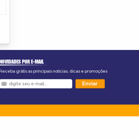
NOVIDADES POR E-MAIL
Receba grátis as principais notícias, dicas e promoções