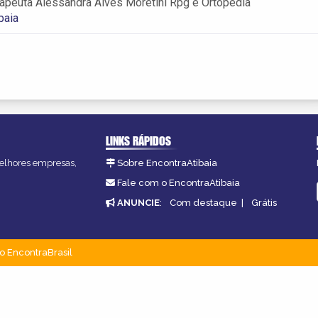
erapeuta Alessandra Alves Moretini Rpg e Ortopedia
baia
LINKS RÁPIDOS
 melhores empresas,
Sobre EncontraAtibaia
Fale com o EncontraAtibaia
ANUNCIE
:
Com destaque
|
Grátis
o EncontraBrasil