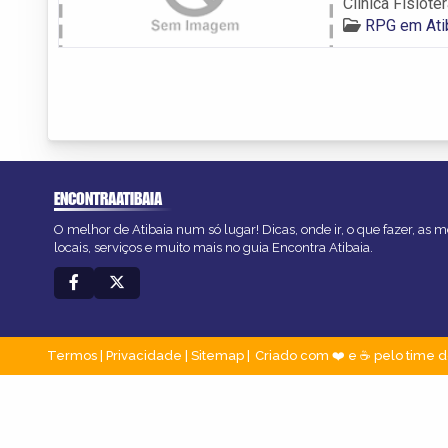
Clínica Fisiot
RPG em Ati
ENCONTRAATIBAIA
O melhor de Atibaia num só lugar! Dicas, onde ir, o que fazer, as
locais, serviços e muito mais no guia Encontra Atibaia.
Termos
|
Privacidade
|
Sitemap
Criado com ❤️ e ☕ pelo time d