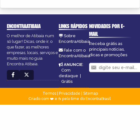
ENCONTRAATIBAIA
LINKS RÁPIDOS
NOVIDADES POR E-
MAIL
O melhor de Atibaia num
Sobre
só lugar! Dicas, onde ir, o
EncontraAtibaia
Receba grátis as
que fazer, as melhores
principais notícias,
Fale com o
empresas, locais, serviços e
dicas e promoções
EncontraAtibaia
muito mais no guia
Encontra Atibaia.
ANUNCIE
:
Com
destaque
|
Grátis
Termos
|
Privacidade
|
Sitemap
Criado com ❤️ e ☕ pelo time do EncontraBrasil