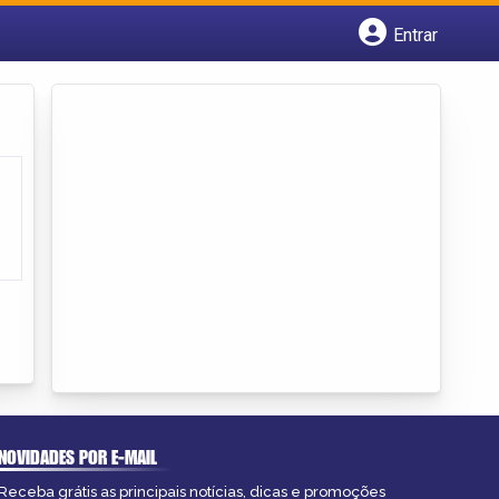
Entrar
Cadastrar empresa
Fazer login
Criar conta
NOVIDADES POR E-MAIL
Receba grátis as principais notícias, dicas e promoções