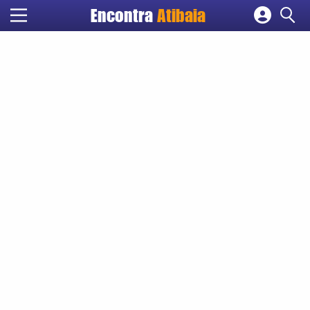
Encontra
Atibaia
Cadastrar empresa
Fazer login
Criar conta